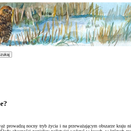
ce?
eważ prowadzą nocny tryb życia i na przeważającym obszarze kraju n