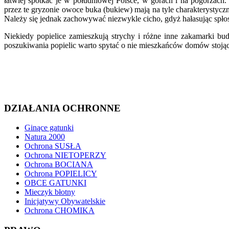
łatwiej spotkać je w południowej Polsce, w górach i na pogórzach.
przez te gryzonie owoce buka (bukiew) mają na tyle charakterystyczn
Należy się jednak zachowywać niezwykle cicho, gdyż hałasując spłosz
Niekiedy popielice zamieszkują strychy i różne inne zakamarki 
poszukiwania popielic warto spytać o nie mieszkańców domów stojący
DZIAŁANIA OCHRONNE
Ginące gatunki
Natura 2000
Ochrona SUSŁA
Ochrona NIETOPERZY
Ochrona BOCIANA
Ochrona POPIELICY
OBCE GATUNKI
Mieczyk błotny
Inicjatywy Obywatelskie
Ochrona CHOMIKA