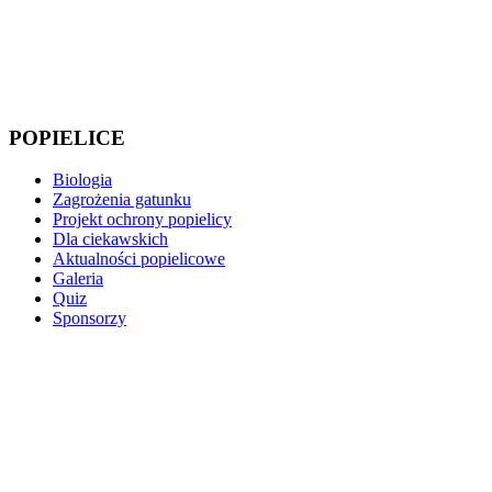
POPIELICE
Biologia
Zagrożenia gatunku
Projekt ochrony popielicy
Dla ciekawskich
Aktualności popielicowe
Galeria
Quiz
Sponsorzy