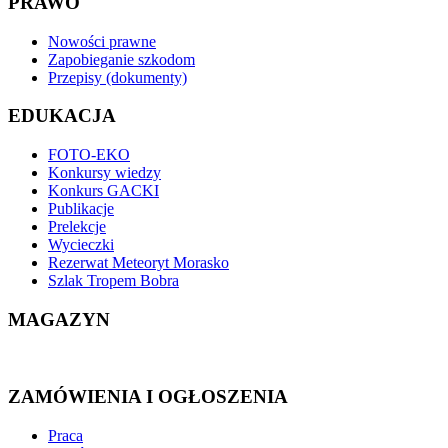
PRAWO
Nowości prawne
Zapobieganie szkodom
Przepisy (dokumenty)
EDUKACJA
FOTO-EKO
Konkursy wiedzy
Konkurs GACKI
Publikacje
Prelekcje
Wycieczki
Rezerwat Meteoryt Morasko
Szlak Tropem Bobra
MAGAZYN
ZAMÓWIENIA I OGŁOSZENIA
Praca