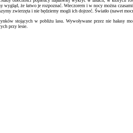
 Ślady obecności popielicy najłatwiej wykryć w lasach, w których ros
y wygląd, że łatwo je rozpoznać. Wieczorem i w nocy można czasami w l
ymy zwierzęta i nie będziemy mogli ich dojrzeć. Światło (nawet mocnej
budynków stojących w pobliżu lasu. Wywoływane przez nie hałasy mo
ch przy lesie.