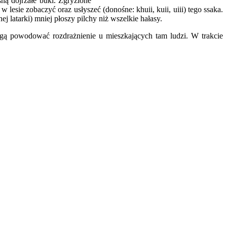
ną dojrzałe buki. Zgryzione
esie zobaczyć oraz usłyszeć (donośne: khuii, kuii, uiii) tego ssaka.
 latarki) mniej płoszy pilchy niż wszelkie hałasy.
gą powodować rozdrażnienie u mieszkających tam ludzi. W trakcie